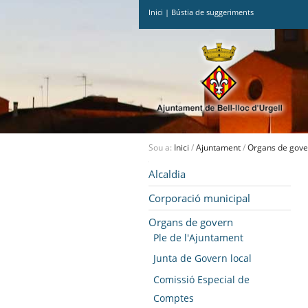
Inici
|
Bústia de suggeriments
Ves
al
contingut.
|
Salta
a
la
navegació
Sou a:
Inici
/
Ajuntament
/
Organs de gove
Navegació
Alcaldia
Corporació municipal
Organs de govern
Ple de l'Ajuntament
Junta de Govern local
Comissió Especial de
Comptes