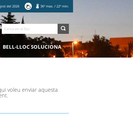
gost
del
2026
36
º max.
/
22
º min.
Cerca
BELL-LLOC SOLUCIONA
qui voleu enviar aquesta
ent.