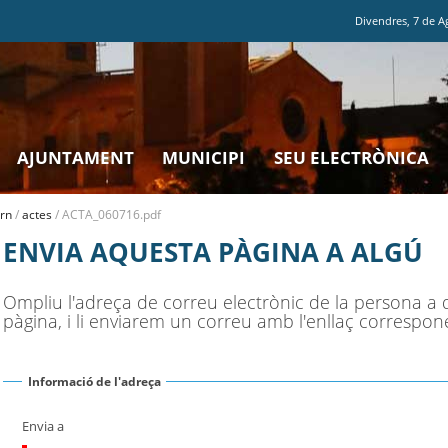
Divendres
,
7
de
A
AJUNTAMENT
MUNICIPI
SEU ELECTRÒNICA
rn
/
actes
/
ACTA_060716.pdf
ENVIA AQUESTA PÀGINA A ALGÚ
Ompliu l'adreça de correu electrònic de la persona a 
pàgina, i li enviarem un correu amb l'enllaç correspon
Informació de l'adreça
Envia a
(Necessari)