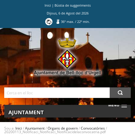
Inici
|
Bústia de suggeriments
Dijous
,
6
de
Agost
del
2026
36
º max.
/
22
º min.
Ves
al
contingut.
|
Salta
a
la
navegació
Cerca
MENU
AJUNTAMENT
MUNICIPI
Sou a:
Inici
/
Ajuntament
/
Organs de govern
/
Convocatòries
/
20200113_Notificaci_Notificaci_Notificacidelaconvocatria.pdf