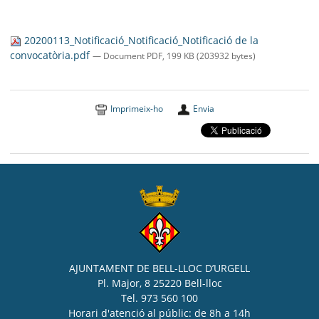
20200113_Notificació_Notificació_Notificació de la
convocatòria.pdf
— Document PDF, 199 KB (203932 bytes)
Imprimeix-ho
Envia
AJUNTAMENT DE BELL-LLOC D’URGELL
Pl. Major, 8 25220 Bell-lloc
Tel. 973 560 100
Horari d'atenció al públic: de 8h a 14h