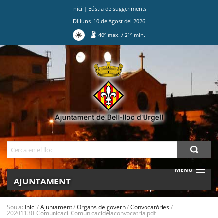
Inici
|
Bústia de suggeriments
Dilluns
,
10
de
Agost
del
2026
40
º max.
/
21
º min.
Ves
al
contingut.
|
Salta
a
la
navegació
Cerca
MENU
AJUNTAMENT
MUNICIPI
Sou a:
Inici
/
Ajuntament
/
Organs de govern
/
Convocatòries
/
20201130_Comunicaci_Comunicacidelaconvocatria.pdf