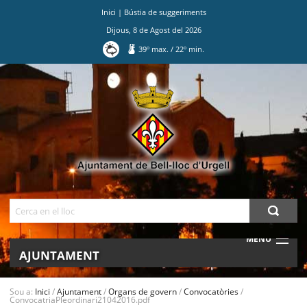
Inici
|
Bústia de suggeriments
Dijous
,
8
de
Agost
del
2026
39
º max.
/
22
º min.
Ves
al
contingut.
|
Salta
a
la
navegació
Cerca
MENU
AJUNTAMENT
MUNICIPI
Sou a:
Inici
/
Ajuntament
/
Organs de govern
/
Convocatòries
/
ConvocatriaPleordinari21042016.pdf