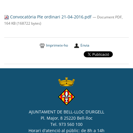
Convocatòria Ple ordinari 21-04-2016.pdf
— Document PDF,
164 KB (168722 bytes)
Imprimeix-ho
Envia
AJUNTAMENT DE BELL-LLOC D’URGELL
Pl. Major, 8 25220 Bell-lloc
Tel. 973 560 100
Horari d'atenció al públic: de 8h a 14h