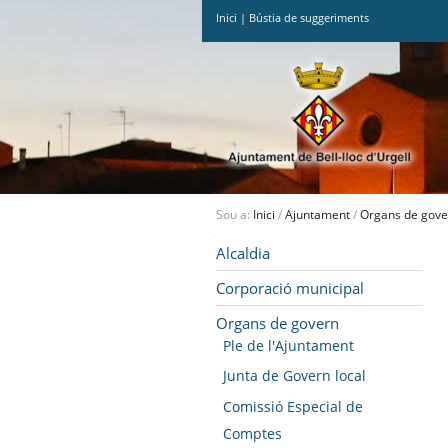
Inici
|
Bústia de suggeriments
Ves
al
contingut.
|
Salta
a
la
navegació
Sou a:
Inici
/
Ajuntament
/
Organs de gove
Navegació
Alcaldia
Corporació municipal
Organs de govern
Ple de l'Ajuntament
Junta de Govern local
Comissió Especial de
Comptes