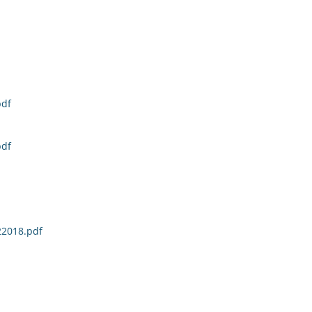
pdf
pdf
22018.pdf