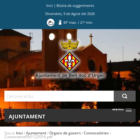
Inici
|
Bústia de suggeriments
Divendres
,
9
de
Agost
del
2026
40
º max.
/
21
º min.
Ves
al
contingut.
|
Salta
a
la
navegació
Cerca
MENU
AJUNTAMENT
MUNICIPI
Sou a:
Inici
/
Ajuntament
/
Organs de govern
/
Convocatòries
/
ConvocatriaPle1122016.pdf