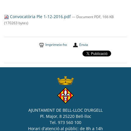
Convocatòria Ple 1-12-2016.pdf
— Document PDF, 166 KB
(170263 bytes)
Imprimeix-ho
Envia
AJUNTAMENT DE BELL-LLOC D’URGELL
Pl. Major, 8 25220 Bell-lloc
Tel. 973 560 100
Horari d'atenció al públic: de 8h a 14h