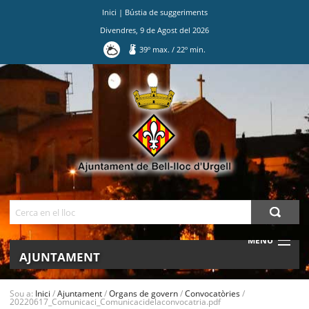
Inici
|
Bústia de suggeriments
Divendres
,
9
de
Agost
del
2026
39
º max.
/
22
º min.
Ves
al
contingut.
|
Salta
a
la
navegació
Cerca
MENU
AJUNTAMENT
MUNICIPI
Sou a:
Inici
/
Ajuntament
/
Organs de govern
/
Convocatòries
/
20220617_Comunicaci_Comunicacidelaconvocatria.pdf