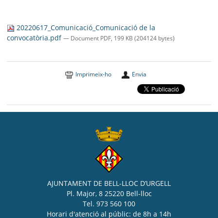
20220617_Comunicació_Comunicació de la
convocatòria.pdf
— Document PDF, 199 KB (204124 bytes)
Imprimeix-ho
Envia
AJUNTAMENT DE BELL-LLOC D’URGELL
Pl. Major, 8 25220 Bell-lloc
Tel. 973 560 100
Horari d'atenció al públic: de 8h a 14h