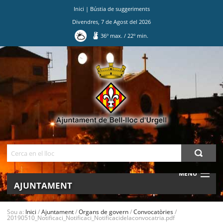
Inici
|
Bústia de suggeriments
Divendres
,
7
de
Agost
del
2026
36
º max.
/
22
º min.
Ves
al
contingut.
|
Salta
a
la
navegació
Cerca
MENU
AJUNTAMENT
MUNICIPI
Sou a:
Inici
/
Ajuntament
/
Organs de govern
/
Convocatòries
/
20190510_Notificaci_Notificaci_Notificacidelaconvocatria.pdf