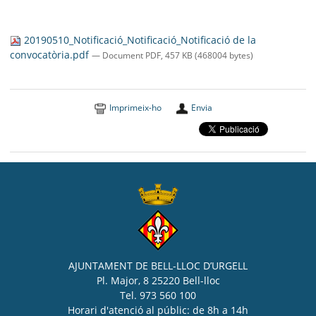
20190510_Notificació_Notificació_Notificació de la
convocatòria.pdf
— Document PDF, 457 KB (468004 bytes)
Imprimeix-ho
Envia
AJUNTAMENT DE BELL-LLOC D’URGELL
Pl. Major, 8 25220 Bell-lloc
Tel. 973 560 100
Horari d'atenció al públic: de 8h a 14h