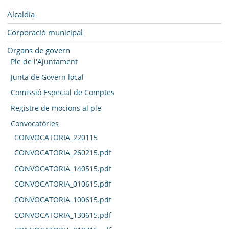
MUNICIPI
Navegació
Alcaldia
SEU ELECTRÒNICA
Corporació municipal
BELL-LLOC SOLUCIONA
Organs de govern
Ple de l'Ajuntament
Junta de Govern local
Comissió Especial de Comptes
Registre de mocions al ple
Convocatòries
CONVOCATORIA_220115
CONVOCATORIA_260215.pdf
CONVOCATORIA_140515.pdf
CONVOCATORIA_010615.pdf
CONVOCATORIA_100615.pdf
CONVOCATORIA_130615.pdf