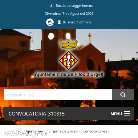
Inici
|
Bústia de suggeriments
Divendres
,
7
de
Agost
del
2026
36
º max.
/
22
º min.
Ves
al
contingut.
|
Salta
a
la
navegació
Cerca
CONVOCATORIA_310815
MENU
AJUNTAMENT
Sou a:
Inici
/
Ajuntament
/
Organs de govern
/
Convocatòries
/
CONVOCATORIA_310815