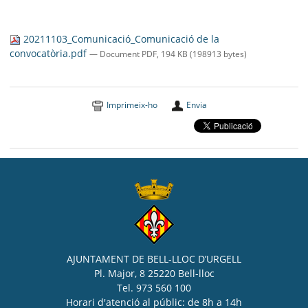
20211103_Comunicació_Comunicació de la
convocatòria.pdf
— Document PDF, 194 KB (198913 bytes)
Imprimeix-ho
Envia
AJUNTAMENT DE BELL-LLOC D’URGELL
Pl. Major, 8 25220 Bell-lloc
Tel. 973 560 100
Horari d'atenció al públic: de 8h a 14h