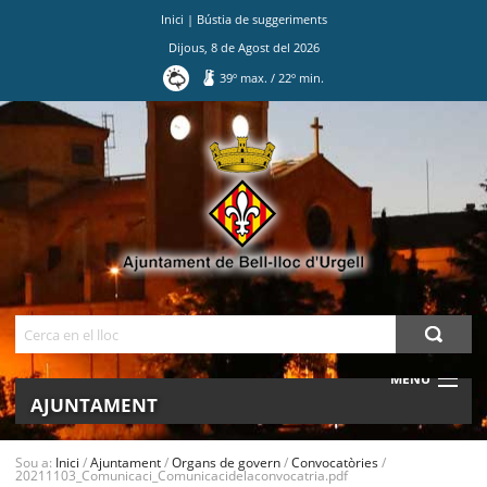
Inici
|
Bústia de suggeriments
Dijous
,
8
de
Agost
del
2026
39
º max.
/
22
º min.
Ves
al
contingut.
|
Salta
a
la
navegació
Cerca
MENU
AJUNTAMENT
MUNICIPI
Sou a:
Inici
/
Ajuntament
/
Organs de govern
/
Convocatòries
/
20211103_Comunicaci_Comunicacidelaconvocatria.pdf