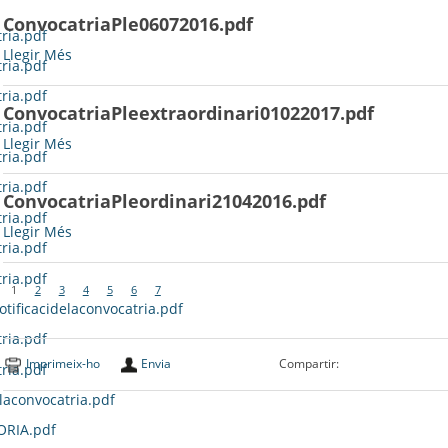
ConvocatriaPle06072016.pdf
ria.pdf
ConvocatriaPle06072016.pdf
Llegir Més
ria.pdf
-
ria.pdf
ConvocatriaPleextraordinari01022017.pdf
ria.pdf
ConvocatriaPleextraordinari01022017.pdf
Llegir Més
ria.pdf
-
ria.pdf
ConvocatriaPleordinari21042016.pdf
ria.pdf
ConvocatriaPleordinari21042016.pdf
Llegir Més
ria.pdf
-
ria.pdf
1
2
3
4
5
6
7
otificacidelaconvocatria.pdf
ria.pdf
Imprimeix-ho
Envia
Compartir:
ria.pdf
laconvocatria.pdf
ORIA.pdf