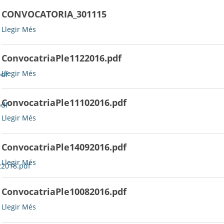
CONVOCATORIA_301115
CONVOCATORIA_301115
Llegir Més
-
ConvocatriaPle1122016.pdf
ConvocatriaPle1122016.pdf
Llegir Més
pdf
-
ConvocatriaPle11102016.pdf
pdf
ConvocatriaPle11102016.pdf
Llegir Més
-
ConvocatriaPle14092016.pdf
ConvocatriaPle14092016.pdf
Llegir Més
22018.pdf
-
ConvocatriaPle10082016.pdf
ConvocatriaPle10082016.pdf
Llegir Més
-