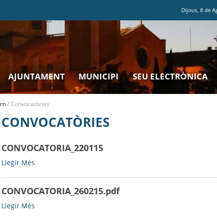
Dijous
,
8
de
A
AJUNTAMENT
MUNICIPI
SEU ELECTRÒNICA
rn
/
Convocatòries
CONVOCATÒRIES
CONVOCATORIA_220115
CONVOCATORIA_220115
Llegir Més
-
CONVOCATORIA_260215.pdf
CONVOCATORIA_260215.pdf
Llegir Més
-