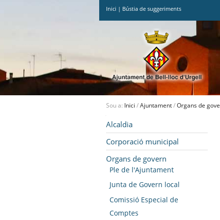
Inici
|
Bústia de suggeriments
Ves
al
contingut.
|
Salta
a
la
navegació
Sou a:
Inici
/
Ajuntament
/
Organs de gove
Navegació
Alcaldia
Corporació municipal
Organs de govern
Ple de l'Ajuntament
Junta de Govern local
Comissió Especial de
Comptes