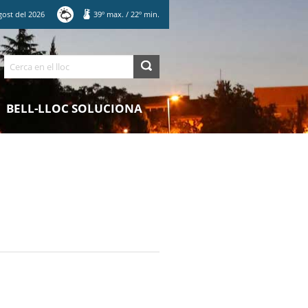
gost
del
2026
39
º max.
/
22
º min.
Cerca
BELL-LLOC SOLUCIONA