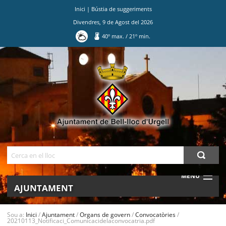
Inici
|
Bústia de suggeriments
Divendres
,
9
de
Agost
del
2026
40
º max.
/
21
º min.
Ves
al
contingut.
|
Salta
a
la
navegació
Cerca
MENU
AJUNTAMENT
MUNICIPI
Sou a:
Inici
/
Ajuntament
/
Organs de govern
/
Convocatòries
/
20210113_Notificaci_Comunicacidelaconvocatria.pdf