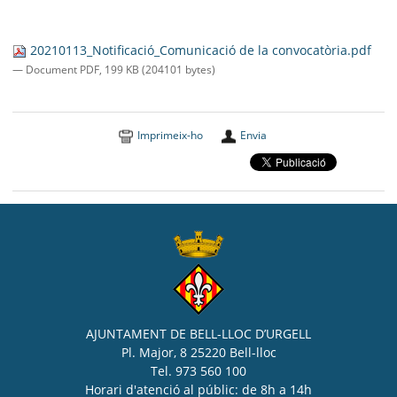
20210113_Notificació_Comunicació de la convocatòria.pdf
— Document PDF, 199 KB (204101 bytes)
Imprimeix-ho
Envia
AJUNTAMENT DE BELL-LLOC D’URGELL
Pl. Major, 8 25220 Bell-lloc
Tel. 973 560 100
Horari d'atenció al públic: de 8h a 14h