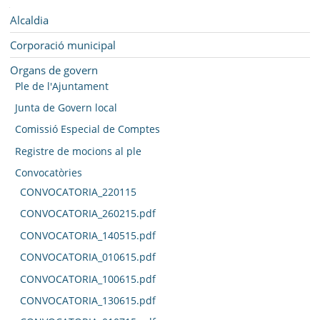
MUNICIPI
Navegació
Alcaldia
SEU ELECTRÒNICA
Corporació municipal
BELL-LLOC SOLUCIONA
Organs de govern
Ple de l'Ajuntament
Junta de Govern local
Comissió Especial de Comptes
Registre de mocions al ple
Convocatòries
CONVOCATORIA_220115
CONVOCATORIA_260215.pdf
CONVOCATORIA_140515.pdf
CONVOCATORIA_010615.pdf
CONVOCATORIA_100615.pdf
CONVOCATORIA_130615.pdf