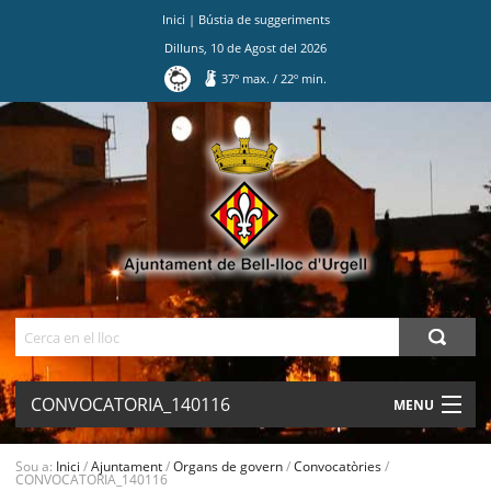
Inici
|
Bústia de suggeriments
Dilluns
,
10
de
Agost
del
2026
37
º max.
/
22
º min.
Ves
al
contingut.
|
Salta
a
la
navegació
Cerca
CONVOCATORIA_140116
MENU
AJUNTAMENT
Sou a:
Inici
/
Ajuntament
/
Organs de govern
/
Convocatòries
/
CONVOCATORIA_140116