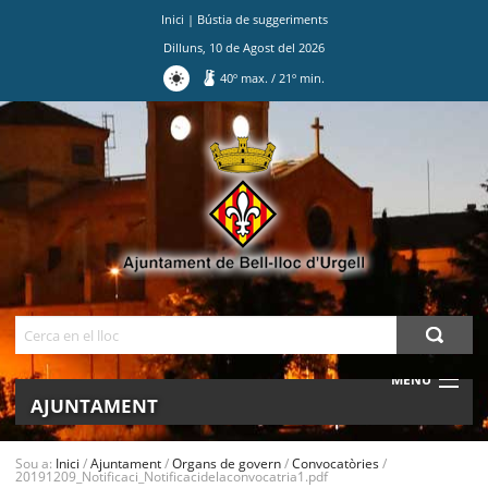
Inici
|
Bústia de suggeriments
Dilluns
,
10
de
Agost
del
2026
40
º max.
/
21
º min.
Ves
al
contingut.
|
Salta
a
la
navegació
Cerca
MENU
AJUNTAMENT
MUNICIPI
Sou a:
Inici
/
Ajuntament
/
Organs de govern
/
Convocatòries
/
20191209_Notificaci_Notificacidelaconvocatria1.pdf