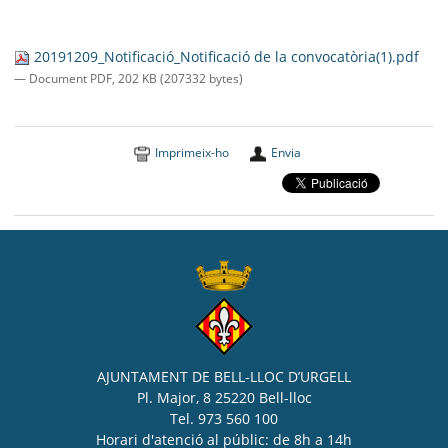
20191209_Notificació_Notificació de la convocatòria(1).pdf
— Document PDF, 202 KB (207332 bytes)
Imprimeix-ho
Envia
AJUNTAMENT DE BELL-LLOC D’URGELL
Pl. Major, 8 25220 Bell-lloc
Tel. 973 560 100
Horari d'atenció al públic: de 8h a 14h