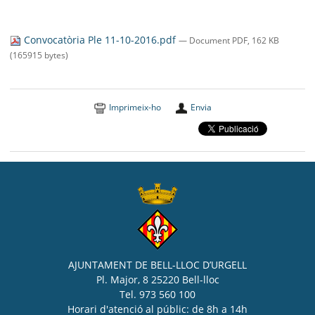
Convocatòria Ple 11-10-2016.pdf
— Document PDF, 162 KB
(165915 bytes)
Imprimeix-ho
Envia
AJUNTAMENT DE BELL-LLOC D’URGELL
Pl. Major, 8 25220 Bell-lloc
Tel. 973 560 100
Horari d'atenció al públic: de 8h a 14h