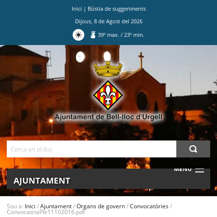
Inici
|
Bústia de suggeriments
Dijous
,
8
de
Agost
del
2026
39
º max.
/
23
º min.
Ves
al
contingut.
|
Salta
a
la
navegació
Cerca
MENU
AJUNTAMENT
MUNICIPI
Sou a:
Inici
/
Ajuntament
/
Organs de govern
/
Convocatòries
/
ConvocatriaPle11102016.pdf