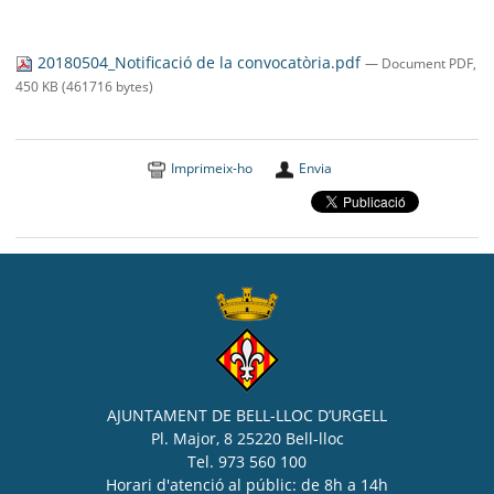
20180504_Notificació de la convocatòria.pdf
— Document PDF,
450 KB (461716 bytes)
Imprimeix-ho
Envia
AJUNTAMENT DE BELL-LLOC D’URGELL
Pl. Major, 8 25220 Bell-lloc
Tel. 973 560 100
Horari d'atenció al públic: de 8h a 14h