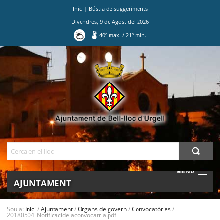
Inici
|
Bústia de suggeriments
Divendres
,
9
de
Agost
del
2026
40
º max.
/
21
º min.
Ves
al
contingut.
|
Salta
a
la
navegació
Cerca
MENU
AJUNTAMENT
MUNICIPI
Sou a:
Inici
/
Ajuntament
/
Organs de govern
/
Convocatòries
/
20180504_Notificacidelaconvocatria.pdf