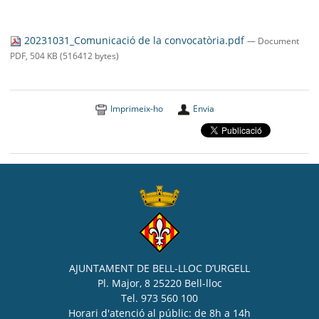
20231031_Comunicació de la convocatòria.pdf
— Document
PDF, 504 KB (516412 bytes)
Imprimeix-ho
Envia
AJUNTAMENT DE BELL-LLOC D’URGELL
Pl. Major, 8 25220 Bell-lloc
Tel. 973 560 100
Horari d'atenció al públic: de 8h a 14h