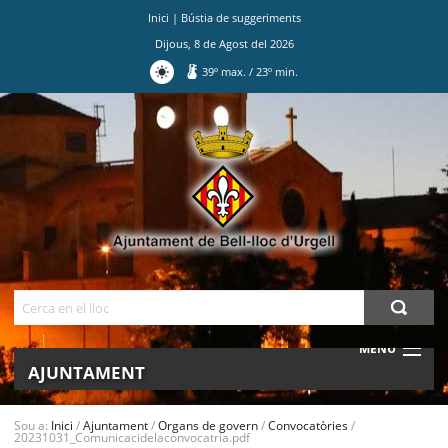
Inici
|
Bústia de suggeriments
Dijous
,
8
de
Agost
del
2026
39
º max.
/
23
º min.
Ves
al
contingut.
|
Salta
a
la
navegació
Cerca
MENU
AJUNTAMENT
MUNICIPI
Sou a:
Inici
/
Ajuntament
/
Organs de govern
/
Convocatòries
/
20231031_Comunicacidelaconvocatria.pdf