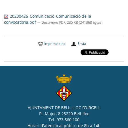
20230426_Comunicació_Comunicació de la
convocatòria.pdf
— Document PDF, 235 KB (241368 bytes)
Imprimeix-ho
Envia
AJUNTAMENT DE BELL-LLOC D’URGELL
Pl. Major, 8 25220 Bell-lloc
Tel. 973 560 100
Horari d'atenció al públic: de 8h a 14h