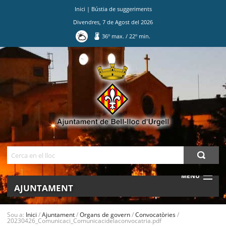
Inici
|
Bústia de suggeriments
Divendres
,
7
de
Agost
del
2026
36
º max.
/
22
º min.
Ves
al
contingut.
|
Salta
a
la
navegació
Cerca
MENU
AJUNTAMENT
MUNICIPI
Sou a:
Inici
/
Ajuntament
/
Organs de govern
/
Convocatòries
/
20230426_Comunicaci_Comunicacidelaconvocatria.pdf