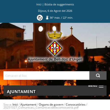
Inici
|
Bústia de suggeriments
Dijous
,
6
de
Agost
del
2026
36
º max.
/
22
º min.
Ves
al
contingut.
|
Salta
a
la
navegació
Cerca
MENU
AJUNTAMENT
MUNICIPI
Sou a:
Inici
/
Ajuntament
/
Organs de govern
/
Convocatòries
/
20251027_Comunicaci_Comunicacidelaconvocatria.pdf