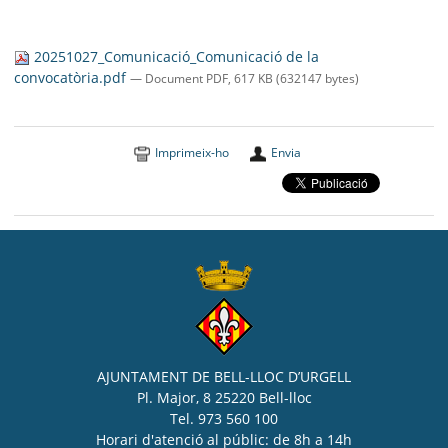
20251027_Comunicació_Comunicació de la
convocatòria.pdf
— Document PDF, 617 KB (632147 bytes)
Imprimeix-ho
Envia
AJUNTAMENT DE BELL-LLOC D’URGELL
Pl. Major, 8 25220 Bell-lloc
Tel. 973 560 100
Horari d'atenció al públic: de 8h a 14h