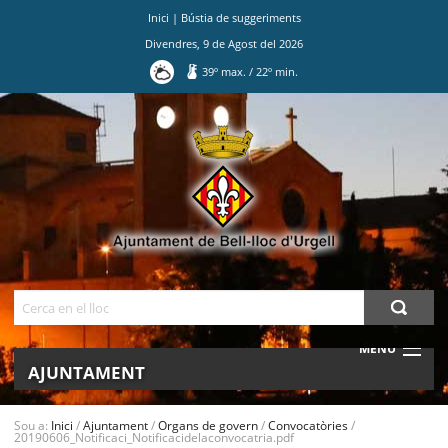
Inici
|
Bústia de suggeriments
Divendres
,
9
de
Agost
del
2026
39
º max.
/
22
º min.
Ves
al
contingut.
|
Salta
a
la
navegació
Cerca
MENU
AJUNTAMENT
MUNICIPI
Sou a:
Inici
/
Ajuntament
/
Organs de govern
/
Convocatòries
/
20190606_Notificaci_Notificacidelaconvocatria.pdf