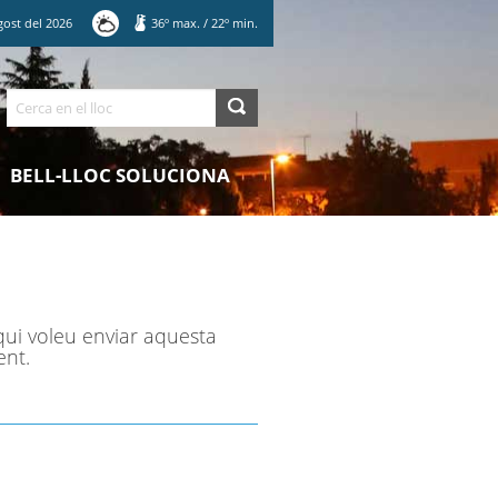
gost
del
2026
36
º max.
/
22
º min.
Cerca
BELL-LLOC SOLUCIONA
qui voleu enviar aquesta
ent.