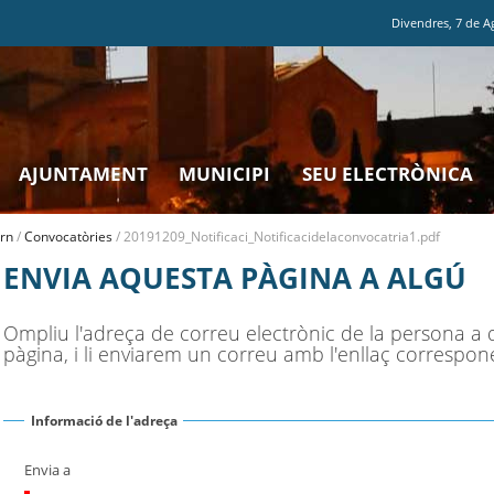
Divendres
,
7
de
A
AJUNTAMENT
MUNICIPI
SEU ELECTRÒNICA
rn
/
Convocatòries
/
20191209_Notificaci_Notificacidelaconvocatria1.pdf
ENVIA AQUESTA PÀGINA A ALGÚ
Ompliu l'adreça de correu electrònic de la persona a 
pàgina, i li enviarem un correu amb l'enllaç correspon
Informació de l'adreça
Envia a
(Necessari)