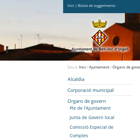
Inici
|
Bústia de suggeriments
Ves
al
contingut.
|
Salta
a
la
navegació
Sou a:
Inici
/
Ajuntament
/
Organs de gove
Navegació
Alcaldia
Corporació municipal
Organs de govern
Ple de l'Ajuntament
Junta de Govern local
Comissió Especial de
Comptes