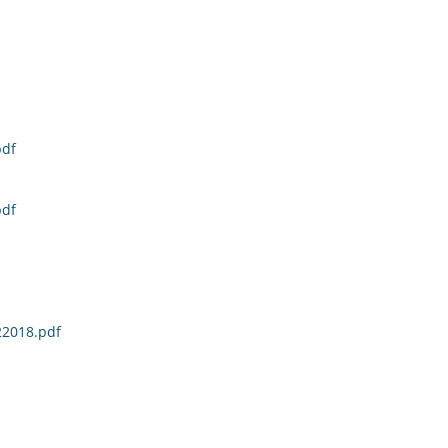
pdf
pdf
22018.pdf