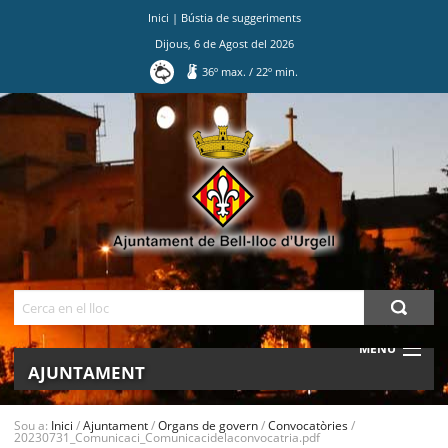
Inici
|
Bústia de suggeriments
Dijous
,
6
de
Agost
del
2026
36
º max.
/
22
º min.
Ves
al
contingut.
|
Salta
a
la
navegació
Cerca
MENU
AJUNTAMENT
MUNICIPI
Sou a:
Inici
/
Ajuntament
/
Organs de govern
/
Convocatòries
/
20230731_Comunicaci_Comunicacidelaconvocatria.pdf