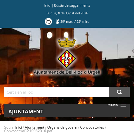
Inici
|
Bústia de suggeriments
Dijous
,
8
de
Agost
del
2026
39
º max.
/
22
º min.
Ves
al
contingut.
|
Salta
a
la
navegació
Cerca
MENU
AJUNTAMENT
MUNICIPI
Sou a:
Inici
/
Ajuntament
/
Organs de govern
/
Convocatòries
/
ConvocatriaPle10082016.pdf