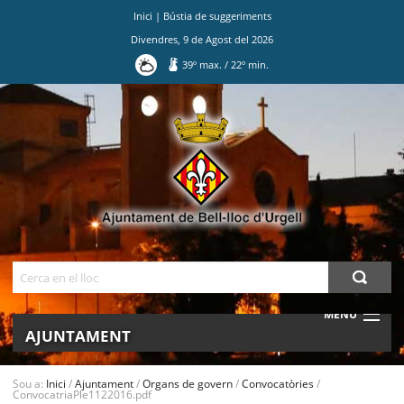
Inici
|
Bústia de suggeriments
Divendres
,
9
de
Agost
del
2026
39
º max.
/
22
º min.
Ves
al
contingut.
|
Salta
a
la
navegació
Cerca
MENU
AJUNTAMENT
MUNICIPI
Sou a:
Inici
/
Ajuntament
/
Organs de govern
/
Convocatòries
/
ConvocatriaPle1122016.pdf