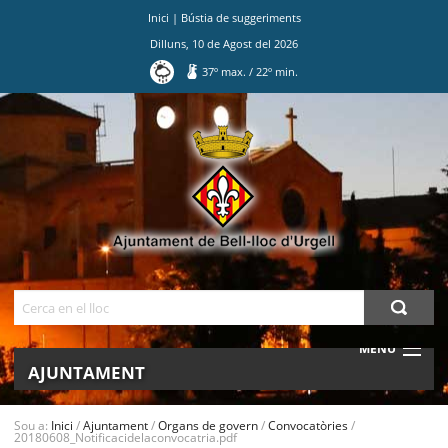
Inici
|
Bústia de suggeriments
Dilluns
,
10
de
Agost
del
2026
37
º max.
/
22
º min.
Ves
al
contingut.
|
Salta
a
la
navegació
Cerca
MENU
AJUNTAMENT
MUNICIPI
Sou a:
Inici
/
Ajuntament
/
Organs de govern
/
Convocatòries
/
20180608_Notificacidelaconvocatria.pdf