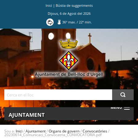
Inici
|
Bústia de suggeriments
Dijous
,
6
de
Agost
del
2026
36
º max.
/
22
º min.
Ves
al
contingut.
|
Salta
a
la
navegació
Cerca
MENU
AJUNTAMENT
MUNICIPI
Sou a:
Inici
/
Ajuntament
/
Organs de govern
/
Convocatòries
/
20230614_Comunicaci_Convocatria_CONVOCATORIA.pdf