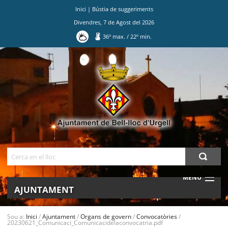
Inici
|
Bústia de suggeriments
Divendres
,
7
de
Agost
del
2026
36
º max.
/
22
º min.
Ves
al
contingut.
|
Salta
a
la
navegació
Cerca
MENU
AJUNTAMENT
MUNICIPI
Sou a:
Inici
/
Ajuntament
/
Organs de govern
/
Convocatòries
/
20230621_Comunicaci_Comunicacidelaconvocatria.pdf