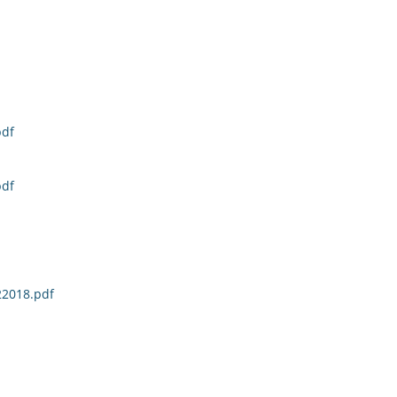
pdf
pdf
22018.pdf