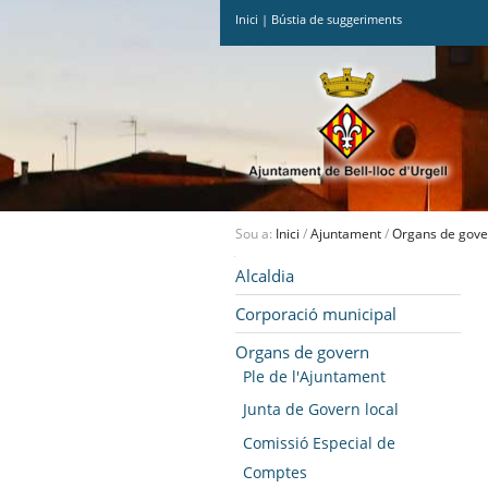
Inici
|
Bústia de suggeriments
Ves
al
contingut.
|
Salta
a
la
navegació
Sou a:
Inici
/
Ajuntament
/
Organs de gove
Navegació
Alcaldia
Corporació municipal
Organs de govern
Ple de l'Ajuntament
Junta de Govern local
Comissió Especial de
Comptes