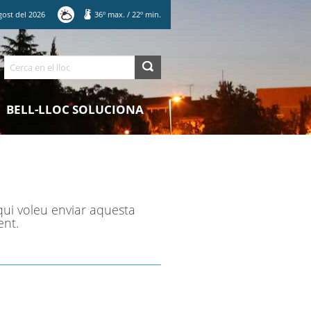
gost
del
2026
36
º max.
/
22
º min.
Cerca
BELL-LLOC SOLUCIONA
qui voleu enviar aquesta
ent.