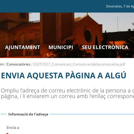
Divendres
,
7
de
A
AJUNTAMENT
MUNICIPI
SEU ELECTRÒNICA
rn
/
Convocatòries
/
20251027_Comunicaci_Comunicacidelaconvocatria.pdf
ENVIA AQUESTA PÀGINA A ALGÚ
Ompliu l'adreça de correu electrònic de la persona a 
pàgina, i li enviarem un correu amb l'enllaç correspon
Informació de l'adreça
Envia a
(Necessari)